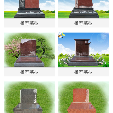
推荐墓型
推荐墓型
推荐墓型
推荐墓型