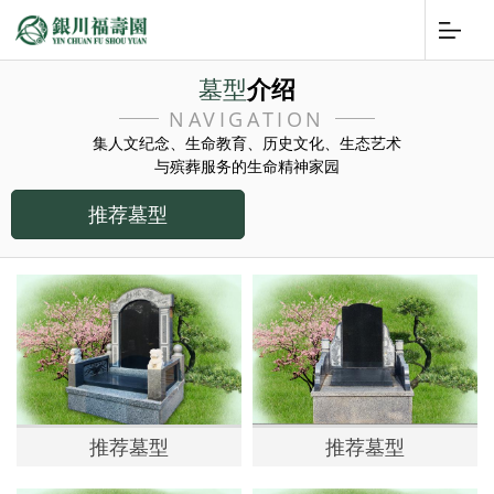
墓型
介绍
NAVIGATION
集人文纪念、生命教育、历史文化、生态艺术
与殡葬服务的生命精神家园
推荐墓型
推荐墓型
推荐墓型